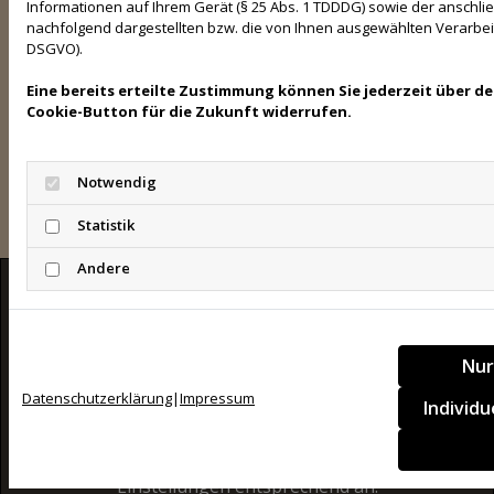
barrierefrei im Sinne des BFSG sowie der
Informationen auf Ihrem Gerät (§ 25 Abs. 1 TDDDG) sowie der anschl
nachfolgend dargestellten bzw. die von Ihnen ausgewählten Verarbeitun
Barrierefreie-Informationstechnik-Verordnung
DSGVO).
(BITV) anzubieten. Sollten Sie dennoch auf
Barrieren stoßen, wenden Sie sich bitte an
Eine bereits erteilte Zustimmung können Sie jederzeit über d
info@gasthof-schuetzen-villingen.de.
Cookie-Button für die Zukunft widerrufen.
Bildnachweise
Notwendig
126594282 | © Martin/stock.adobe.com
Statistik
Andere
Google Maps inaktiv
Nur
Aufgrund Ihrer Cookie-Einstellungen
Datenschutzerklärung
|
Impressum
kann dieses Modul nicht geladen werden.
Individ
Wenn Sie dieses Modul sehen möchten,
passen Sie bitte Ihre Cookie-
Einstellungen entsprechend an.