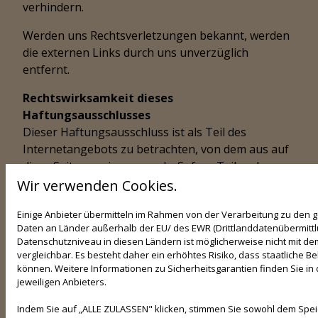
verhindern.
Werden uns Rechtsverletzungen bekannt, werden
die externen Links durch uns unverzüglich
entfernt.
Rechtswirksamkeit dieses
Haftungsausschlusses
Dieser Haftungsausschluss ist als Teil des
Internetangebots zu betrachten, von dem aus auf
diese Seite verwiesen wurde. Sofern Teile oder
einzelne Formulierungen dieses Textes der
Wir verwenden Cookies.
geltenden Rechtslage nicht, nicht mehr oder nicht
Einige Anbieter übermitteln im Rahmen von der Verarbeitung zu den
vollständig entsprechen sollten, bleiben die
Daten an Länder außerhalb der EU/ des EWR (Drittlanddatenübermittlun
übrigen Teile des Dokumentes in ihrem Inhalt und
Datenschutzniveau in diesen Ländern ist möglicherweise nicht mit d
ihrer Gültigkeit davon unberührt.
vergleichbar. Es besteht daher ein erhöhtes Risiko, dass staatliche 
können. Weitere Informationen zu Sicherheitsgarantien finden Sie in 
Hinweis zur Barrierefreiheit
jeweiligen Anbieters.
Wir bemühen uns, unsere digitalen Inhalte
Indem Sie auf „ALLE ZULASSEN" klicken, stimmen Sie sowohl dem Spe